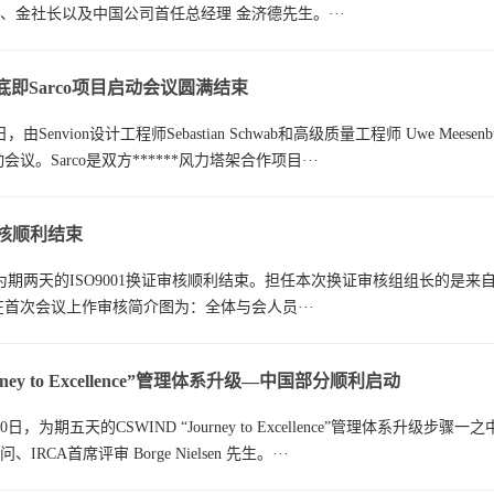
、金社长以及中国公司首任总经理 金济德先生。···
术交底即Sarco项目启动会议圆满结束
6日，由Senvion设计工程师Sebastian Schwab和高级质量工程师 Uw
动会议。Sarco是双方******风力塔架合作项目···
证审核顺利结束
，为期两天的ISO9001换证审核顺利结束。担任本次换证审核组组长的是来自韩国KFQ（
在首次会议上作审核简介图为：全体与会人员···
urney to Excellence”管理体系升级—中国部分顺利启动
至30日，为期五天的CSWIND “Journey to Excellence”管
RCA首席评审 Borge Nielsen 先生。···