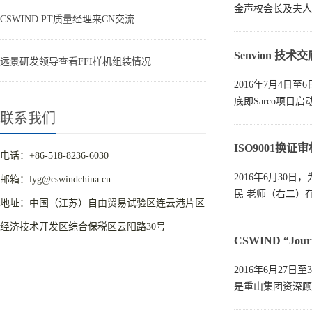
金声权会长及夫人
CSWIND PT质量经理来CN交流
Senvion 技
远景研发领导查看FFI样机组装情况
2016年7月4日至
底即Sarco项目启
联系我们
ISO9001换
电话：+86-518-8236-6030
2016年6月30日
邮箱：lyg@cswindchina.cn
民 老师（右二）
地址：中国（江苏）自由贸易试验区连云港片区
经济技术开发区综合保税区云阳路30号
CSWIND “Jo
2016年6月27日
是重山集团资深顾问、I