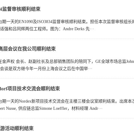
3834监督审核顺利结束
，为期一天的EN1090及ISO3834监督审核顺利结束。担任本次监督审核组长的是
和吕同辉两位工程师。图为：Andre Derks 先···
ND高层会议在我公司顺利结束
日，在金声权 会长、赵副社长及总部销售团队的陪同下，GE全球市场总监Joh
会谈是双方继今年一月份上海会议之后在中国举···
perdorf项目技术交流会顺利结束
日，为期一天的Nordex新项目技术交流会在主楼三楼会议室顺利结束。出席本次交流
bert Nusse, 供应链总监Simone Loeffler，材料经理 Andr···
游活动顺利结束