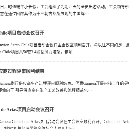
日至12日，时值端午小长假，工会组织了为期四天的全员出游活动。工会领
意在通过回顾其作为十三朝古都所展现的中国辉···
co Chile项目启动会议召开
Senvion Sarco Chile项目启动会议在主会议室顺利召开。与以往不同的
 Chile项目共50套3.4兆瓦风力塔架。该项···
行供应商过程评审顺利结束
，Gamesa例行供应商生产过程评审顺利结束。代表Gamesa开展审核工作的是Game
要偏向于 引导供应商在生产工艺改善和流程精益化···
nia de Arias项目启动会议召开
Gamesa Colonia de Arias项目启动会议在主会议室顺利召开。Colon
，刘容铣 总经理带领全体与会人员用切···