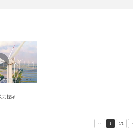
风力视频
<<
1
1/1