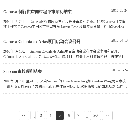
频的形式进行。Sarco Chile项目共50套3.4兆瓦风力塔架。该项···
2016-05-24
Gamesa 例行供应商过程评审顺利结束
2016年5月24日，Gamesa例行供应商生产过程评审顺利结束。代表Gamesa开展审
核工作的是Gamesa中国区首席审核员 Joanna Feng 和供应商质量工程师Xiaochao
Pan。此次评审主要偏向于 引导供应商在生产工艺改善和流程精益化···
2016-04-13
Gamesa Colonia de Arias项目启动会议召开
2016年4月13日，Gamesa Colonia de Arias项目启动会议在主会议室顺利召开。
Colonia de Arias项目共17套风力塔架。该项目目前处于材料准备阶段，将在5月初
正式开工。在启动仪式上，刘容铣 总经理带领全体与会人员用切···
2016-03-24
Senvion审核顺利结束
2016年3月23日至24日，来自Senvion的 Uwe Meesenburg和Xiaohan Wang两人审核
小组对我公司进行了为期两天的管理体系审核。此次审核覆盖范围涉及到 公司认
证资质、质量计划及体系运作、设备及生产储运能力等多个方面。···
<<
3
4
5
6
7
5/9
>>
···
···