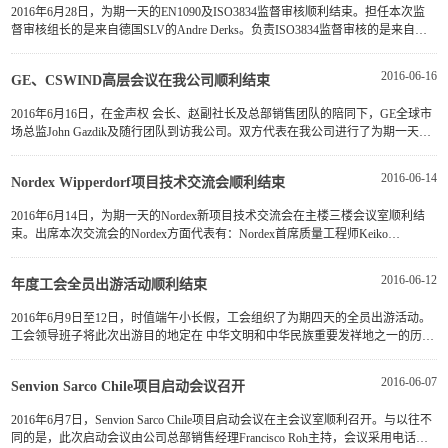
2016年6月28日，为期一天的EN1090及ISO3834监督审核顺利结束。担任本次监
督审核组长的是来自德国SLV的Andre Derks。负责ISO3834监督审核的是来自哈
尔滨焊接培训中心的吕适强和吕同辉两位工程师。图为：Andre Derks 先···
2016-06-16
GE、CSWIND高层会议在我公司顺利结束
2016年6月16日，在金声权 会长、赵副社长及总部销售团队的陪同下，GE全球市
场总监John Gazdik及随行团队到访我公司。双方代表在我公司进行了为期一天的
商务洽谈工作。此次会谈是双方继今年一月份上海会议之后在中国举···
2016-06-14
Nordex Wipperdorf项目技术交流会顺利结束
2016年6月14日，为期一天的Nordex新项目技术交流会在主楼三楼会议室顺利结
束。出席本次交流会的Nordex方面代表有：Nordex首席质量工程师Keiko
Sommerfeld，Norbert Nusse, 供应链总监Simone Loeffler，材料经理 Andr···
2016-06-12
年度工会全员出游活动顺利结束
2016年6月9日至12日，时值端午小长假，工会组织了为期四天的全员出游活动。
工会领导班子将此次出游目的地定在 中华文明和中华民族重要发祥地之一的历史
文化名城古都西安，意在通过回顾其作为十三朝古都所展现的中国辉···
2016-06-07
Senvion Sarco Chile项目启动会议召开
2016年6月7日，Senvion Sarco Chile项目启动会议在主会议室顺利召开。与以往不
同的是，此次启动会议由公司总部销售经理Francisco Roh主持，会议采用电话视