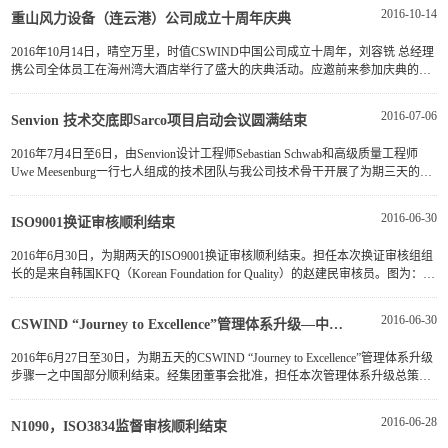
2016-10-14
重山风力设备（连云港）公司成立十周年庆典
2016年10月14日，晴空万里，时值CSWIND中国公司成立十周年，刘容铣 总经理
携公司全体员工在海州湾大酒店举行了盛大的庆典活动。应邀前来参加庆典的还
有金声权会长及夫人、金社长以及中国公司首任总经理 金济德先生。···
2016-07-06
Senvion 技术交底即Sarco项目启动会议圆满结束
2016年7月4日至6日，由Senvion设计工程师Sebastian Schwab和高级质量工程师
Uwe Meesenburg一行七人组成的技术团队与我公司技术骨干开展了为期三天的技
术交底即Sarco项目启动会议。Sarco是双方******风力塔架合作项目···
2016-06-30
ISO9001换证审核顺利结束
2016年6月30日，为期两天的ISO9001换证审核顺利结束。担任本次换证审核组组
长的是来自韩国KFQ（Korean Foundation for Quality）的赵建民审核员。图为：赵
建民 老师（右二）在首次会议上作审核简介图为：全体与会人员···
2016-06-30
CSWIND “Journey to Excellence”管理体系升级—中国部分顺利启动
2016年6月27日至30日，为期五天的CSWIND “Journey to Excellence”管理体系升级
步骤一之中国部分顺利结束。经集团董事会批准，担任本次管理体系升级总策划
的 是重山集团资深顾问、IRCA首席评审 Borge Nielsen 先生。···
2016-06-28
N1090，ISO3834监督审核顺利结束